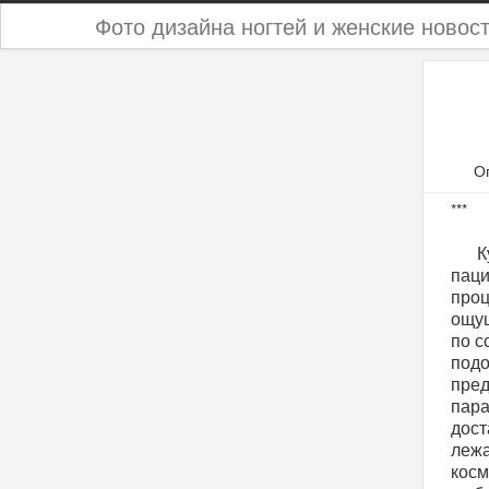
Фото дизайна ногтей и женские новос
О
***
К
паци
проц
ощущ
по с
подо
пред
пара
дост
лежа
косм