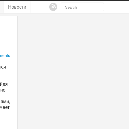
Новости
ments
тся
ойдя
жно
иями,
имеет
й