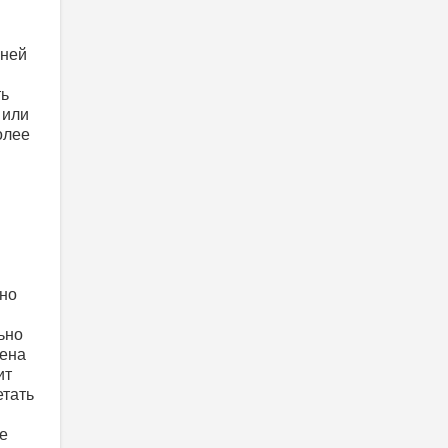
 ней
ть
 или
олее
жно
ьно
лена
ит
етать
е