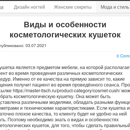
ти
Дизайн ногтей
Женские секреты
Мода и стиль
Виды и особенности
косметологических кушеток
публиковано: 03.07.2021
0 Com
ушетка является предметом мебели, на которой располагае
ент во время проведения различных косметологических
едур. Именно от ее качества на прямую зависит то, какие
ения получит пациент во время проведённого сеанса. Пр
сылке https://master-tisch.ru/product-category/cosmet-cush/ мо
брать косметологическую кушетку. Она может быть
ставлена различными моделями, обладать разными функц
метрами и техническими характеристиками. Если кушетка 
аточно плохое качества, то клиенту будет не удобно на ней
ть. Поэтому необходимо знать о видах и особенностях
етологических кушеток, для того, чтобы сделать правильны