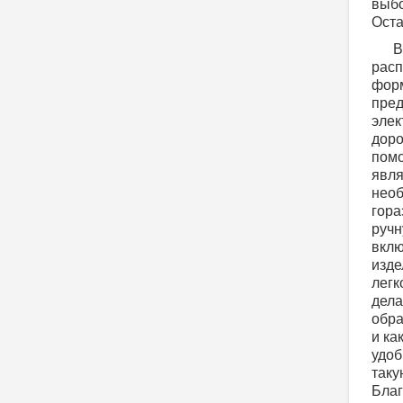
выбо
Оста
В
расп
форм
пред
элек
доро
помо
явля
необ
гора
ручн
вклю
изде
легк
дела
обра
и ка
удоб
таку
Благ