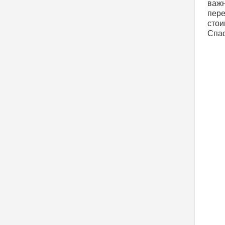
важн
пере
стои
Спас