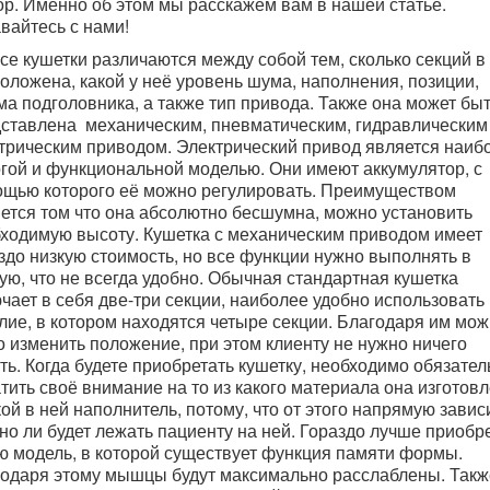
р. Именно об этом мы расскажем вам в нашей статье.
вайтесь с нами!
се кушетки различаются между собой тем, сколько секций в
оложена, какой у неё уровень шума, наполнения, позиции,
а подголовника, а также тип привода. Также она может бы
ставлена механическим, пневматическим, гидравлическим
трическим приводом. Электрический привод является наиб
гой и функциональной моделью. Они имеют аккумулятор, с
щью которого её можно регулировать. Преимуществом
ется том что она абсолютно бесшумна, можно установить
ходимую высоту. Кушетка с механическим приводом имеет
здо низкую стоимость, но все функции нужно выполнять в
ую, что не всегда удобно. Обычная стандартная кушетка
чает в себя две-три секции, наиболее удобно использовать
лие, в котором находятся четыре секции. Благодаря им мо
о изменить положение, при этом клиенту не нужно ничего
ть. Когда будете приобретать кушетку, необходимо обязател
тить своё внимание на то из какого материала она изготов
кой в ней наполнитель, потому, что от этого напрямую завис
но ли будет лежать пациенту на ней. Гораздо лучше приобр
ю модель, в которой существует функция памяти формы.
одаря этому мышцы будут максимально расслаблены. Такж