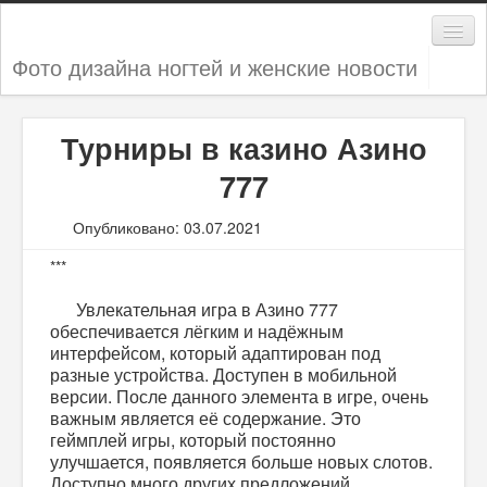
Фото дизайна ногтей и женские новости
Дизайн ногтей
Турниры в казино Азино
Женские секреты
777
Мода и стиль
Опубликовано: 03.07.2021
Новости
***
Увлекательная игра в Азино 777
обеспечивается лёгким и надёжным
интерфейсом, который адаптирован под
разные устройства. Доступен в мобильной
версии. После данного элемента в игре, очень
важным является её содержание. Это
геймплей игры, который постоянно
улучшается, появляется больше новых слотов.
Доступно много других предложений.