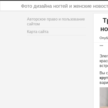
Фото дизайна ногтей и женские новос
Т
Авторское право и пользование
сайтом
но
Карта сайта
Опуб
***
Элег
крас
встр
Вы с
кру
вар