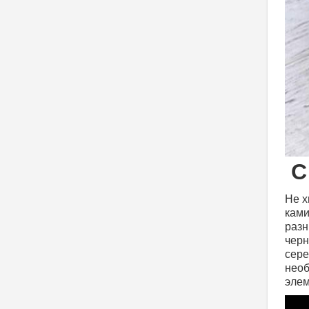
С
Не х
ками
разн
черн
сере
необ
эле