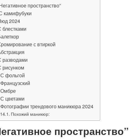
“Негативное пространство”
С камифубуки
Нюд 2024
С блестками
Балеткор
Хромирование с втиркой
Абстракция
С разводами
С рисунком
С фольгой
Французский
Омбре
С цветами
Фотографии трендового маникюра 2024
Похожий маникюр:
Негативное пространство”