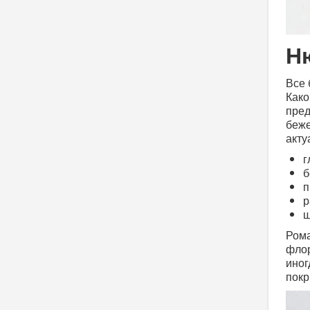
Н
Все 
Како
пред
беже
акту
г
б
п
р
ш
Ром
фло
иног
покр