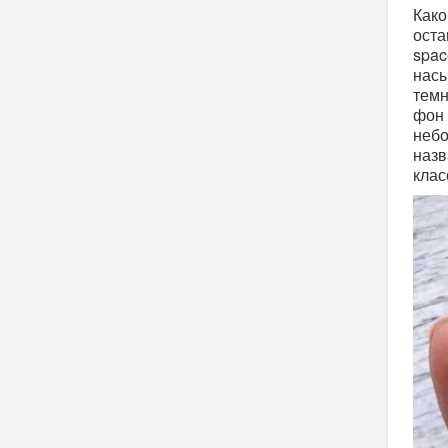
Како
оста
spac
насы
темн
фон 
небо
назв
клас