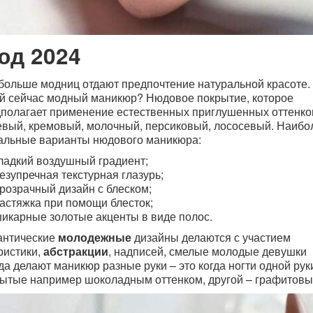
юд 2024
больше модниц отдают предпочтение натуральной красоте.
й сейчас модный маникюр
? Нюдовое покрытие, которое
полагает применение естественных приглушенных оттенко
вый, кремовый, молочный, персиковый, лососевый. Наибо
альные варианты нюдового маникюра:
ладкий воздушный градиент;
езупречная текстурная глазурь;
розрачный дизайн с блеском;
астяжка при помощи блесток;
икарные золотые акценты в виде полос.
антические
молодежные
дизайны делаются с участием
ристики,
абстракции
, надписей, смелые молодые девушки
да делают
маникюр разные руки
–
это когда ногти одной рук
ытые например шоколадным оттенком, другой – графитов