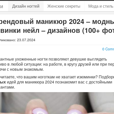
ти
Дизайн ногтей
Женские секреты
Мода и стиль
рендовый маникюр 2024 – модн
винки нейл – дизайнов (100+ фо
ликовано: 23.07.2024
0 Com
антные ухоженные ногти позволяют девушке выглядеть
иво в любой ситуации: на работе, в кругу друзей или при пе
ечи с новым знакомым.
читаете, что вашим ноготкам не хватает изюминки? Подбор
тых
идей для маникюра 2024
познакомит вас с достойными
иантами.