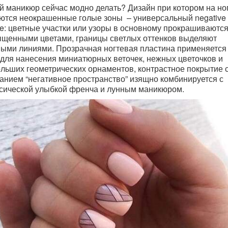
й маникюр сейчас модно делать
? Дизайн при котором на но
ются неокрашенные голые зоны – универсальный negative
e: цветные участки или узоры в основному прокрашиваютс
щенными цветами, границы светлых оттенков выделяют
ыми линиями. Прозрачная ногтевая пластина применяется 
для нанесения миниатюрных веточек, нежных цветочков и
льших геометрических орнаментов, контрастное покрытие 
анием “негативное пространство” изящно комбинируется с
сической улыбкой френча и лунным маникюром.