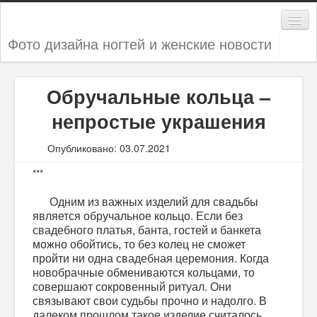
Фото дизайна ногтей и женские новости
Дизайн ногтей
Обручальные кольца –
Женские секреты
непростые украшения
Мода и стиль
Опубликовано: 03.07.2021
Новости
***
Одним из важных изделий для свадьбы
является обручальное кольцо. Если без
свадебного платья, банта, гостей и банкета
можно обойтись, то без колец не сможет
пройти ни одна свадебная церемония. Когда
новобрачные обмениваются кольцами, то
совершают сокровенный ритуал. Они
связывают свои судьбы прочно и надолго. В
далеком прошлом такое изделие считалось