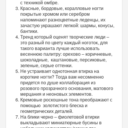
с техникой омбре.
Красные, бордовые, коралловые ногти
покрытые хромом или серебром
напоминают разноцветные леденцы, их
зачастую украшают лепкой: шармы, конусы,
бантики.
Тренд который оценят творческие люди –
это разный по цвету каждый ноготок, для
такого варианта лучше использовать
весеннюю палитру: орехово – коричневые,
шоколадные, каштановые, персиковые,
зеленые, серые оттенки.
Не устраивает
однотонная втирка на
короткие ногти
? Тогда вам несомненно
придется по душе коллаборация из
розового прозрачного основания, матового
мерцания и неоновых элементов.
Кремовые роскошные тона преображают с
помощью золотистого блеска и
геометрических деталей.
На блики черно – фиолетовой втирки
выкладывают миниатюрные бусины в