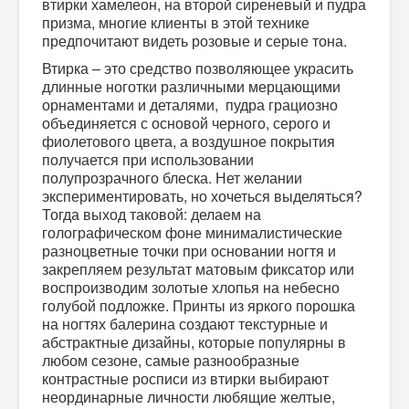
втирки хамелеон, на второй сиреневый и пудра
призма, многие клиенты в этой технике
предпочитают видеть розовые и серые тона.
Втирка – это средство позволяющее украсить
длинные ноготки различными мерцающими
орнаментами и деталями, пудра грациозно
объединяется с основой черного, серого и
фиолетового цвета, а воздушное покрытия
получается при использовании
полупрозрачного блеска. Нет желании
экспериментировать, но хочеться выделяться?
Тогда выход таковой: делаем на
голографическом фоне минималистические
разноцветные точки при основании ногтя и
закрепляем результат матовым фиксатор или
воспроизводим золотые хлопья на небесно
голубой подложке. Принты из яркого порошка
на ногтях балерина создают текстурные и
абстрактные дизайны, которые популярны в
любом сезоне, самые разнообразные
контрастные росписи из втирки выбирают
неординарные личности любящие желтые,