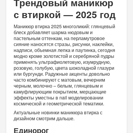
Трендовый маникюр
с втиркой — 2025 год
Маникюр втирка 2025
многоликий: глянцевый
блеск добавляет шарма нюдовым и
пастельным оттенкам, на перламутровое
сияние наносятся стразы, рисунки, наклейки,
надписи, объемная лепка и паутинка, сегодня
модно кроме золотистой и
серебряной
пудры
применять ультрафиолетовую, изумрудную,
розовую, голубую, цвета шоколадной глазури
или бургунди. Радужные акценты довольно
часто комбинируют с матовым, вечерним
черным, молочно –
белым
, глянцевым и
камуфлирующим покрытием, мерцающие
эффекты уместны в nail моделировании
космической и геометрической тематики.
Актуальные
новинки
маникюра втирка с
дизайном
смотрим дальше.
Единорог